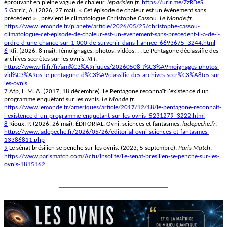
éprouvant en pleine vague de chaleur.
leparisien.fr
.
https://urlr.me/ZzRDeS
5
Garric, A. (2026, 27 mai). « Cet épisode de chaleur est un événement sans
précédent » , prévient le climatologue Christophe Cassou.
Le Monde.fr
.
https://www.lemonde.fr/planete/article/2026/05/25/christophe-cassou-
climatologue-cet-episode-de-chaleur-est-un-evenement-sans-precedent-il-a-de-l-
ordre-d-une-chance-sur-1-000-de-survenir-dans-l-annee_6693675_3244.html
6
Rfi. (2026, 8 mai). Témoignages, photos, vidéos. . . Le Pentagone déclassifie des
archives secrètes sur les ovnis.
RFI
.
https://www.rfi.fr/fr/am%C3%A9riques/20260508-t%C3%A9moignages-photos-
vid%C3%A9os-le-pentagone-d%C3%A9classifie-des-archives-secr%C3%A8tes-sur-
les-ovnis
7
Afp, L. M. A. (2017, 18 décembre). Le Pentagone reconnaît l'existence d'un
programme enquêtant sur les ovnis.
Le Monde.fr
.
https://www.lemonde.fr/ameriques/article/2017/12/18/le-pentagone-reconnait-
l-existence-d-un-programme-enquetant-sur-les-ovnis_5231279_3222.html
8
Rioux, P. (2026, 26 mai). ÉDITORIAL. Ovni, sciences et fantasmes.
ladepeche.fr
.
https://www.ladepeche.fr/2026/05/26/editorial-ovni-sciences-et-fantasmes-
13386811.php
9
Le sénat brésilien se penche sur les ovnis. (2023, 5 septembre).
Paris Match
.
https://www.parismatch.com/Actu/Insolite/Le-senat-bresilien-se-penche-sur-les-
ovnis-1815162
________________________