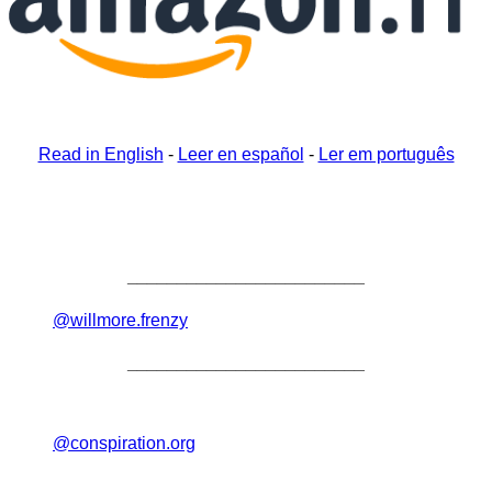
Read in English
-
Leer en español
-
Ler em português
________________________
@willmore.frenzy
________________________
@conspiration.org
________________________