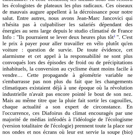
les écologistes de plateaux les plus radicaux. Ces oiseaux
de mauvais augure appellent à la décroissance pour notre
salut. Entre autres, nous avons Jean-Marc Jancovici qui
n'hésita pas à culpabiliser les salariés dépendant des
énergies au sens large depuis le studio climatisé de France
Info : "Ils pourraient se lever deux heures plus tôt
". C'est
1
le prix à payer pour aller travailler en vélo plutôt qu'en
voiture : question de survie. De toute évidence, cet
alarmisme et cet appel à la responsabilité ne sont plus
convoqués lors des épisodes de froid ou de précipitations
inhabituels, la conversion au cyclisme étant moins facile à
vendre… Cette propagande à géométrie variable ne
s'embarrasse pas non plus du fait que les changements
climatiques existaient déjà à une époque où la révolution
industrielle n'avait pas encore pointé le bout de son nez.
Mais au même titre que la pluie fait sortir les cagouilles,
chaque actualité a son expert de circonstance. En
l'occurrence, ces Diafoirus du climat encouragés par une
majorité de médias inféodés à l'idéologie de l'écologisme
(version totalitaire de l'écologie) prennent toute la place sur
nos ondes et nos écrans où leur est servie la soupe (bio)