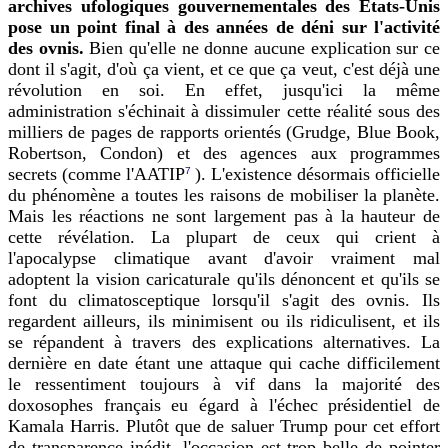
archives ufologiques gouvernementales des États-Unis
pose un point final à des années de déni sur l'activité
des ovnis.
Bien qu'elle ne donne aucune explication sur ce
dont il s'agit, d'où ça vient, et ce que ça veut, c'est déjà une
révolution en soi. En effet, jusqu'ici la même
administration s'échinait à dissimuler cette réalité sous des
milliers de pages de rapports orientés (Grudge, Blue Book,
Robertson, Condon) et des agences aux programmes
secrets (comme l'AATIP
). L'existence désormais officielle
7
du phénomène a toutes les raisons de mobiliser la planète.
Mais les réactions ne sont largement pas à la hauteur de
cette révélation. La plupart de ceux qui crient à
l'apocalypse climatique avant d'avoir vraiment mal
adoptent la vision caricaturale qu'ils dénoncent et qu'ils se
font du climatosceptique lorsqu'il s'agit des ovnis. Ils
regardent ailleurs, ils minimisent ou ils ridiculisent, et ils
se répandent à travers des explications alternatives. La
dernière en date étant une attaque qui cache difficilement
le ressentiment toujours à vif dans la majorité des
doxosophes français eu égard à l'échec présidentiel de
Kamala Harris. Plutôt que de saluer Trump pour cet effort
de transparence inédit, l'occasion est trop belle de pointer