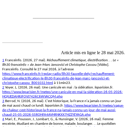
________________________
Article mis en ligne le 28 mai 2026.
1
Franceinfo. (2026, 27 mai).
Réchauffement climatique, électrification. . . Le «
8h30 franceinfo » de Jean-Marc Jancovici et Christophe Cassou
[Vidéo].
Franceinfo. Consulté le 27 mai 2026, à l'adresse
https://www.franceinfo.fr/replay-radio/8h30-fauvelle-dely/rechauffement-
climatique-electrification-le-8h30-franceinfo-de-jean-marc-jancovici-et-
christophe-cassou_8001032.html
à 11min23.
2
Voyer, L. (2026, 26 mai). Une canicule en mai : la sidération.
leparisien.fr
.
https://www.leparisien.fr/meteo/une-canicule-en-mai-la-sideration-26-05-2026-
HQIUEDAHRJFOVJ7426C6WVACQM.php
3
Berrod, N. (2026, 26 mai). C'est historique, la France n'a jamais connu un jour
de mai aussi chaud ce lundi.
leparisien.fr
.
https://www.leparisien.fr/meteo/vague-
de-chaleur-cest-historique-la-france-na-jamais-connu-un-jour-de-mai-aussi-
chaud-25-05-2026-S5ROHFA4AVHRNKXX7HZZYEYAGA.php
4
Mari, E., Pousson, J., Lombart, G., & Hunsinger, V. (2026, 26 mai). Femme
enceinte, étudiant en chambre de bonne, malade, boulanger. . . Le quotidien